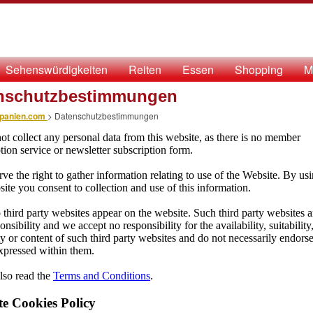
Sehenswürdigkeiten
Reiten
Essen
Shopping
M
nschutzbestimmungen
panien.com
>
Datenschutzbestimmungen