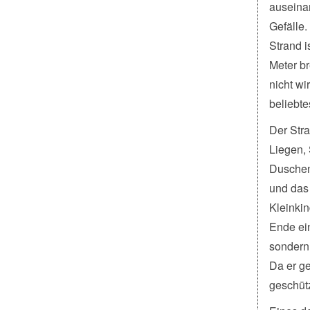
auseinan
Gefälle.
Strand i
Meter b
nicht wi
beliebte
Der Stra
Liegen,
Duschen
und das 
Kleinkin
Ende ei
sondern
Da er ge
geschütz