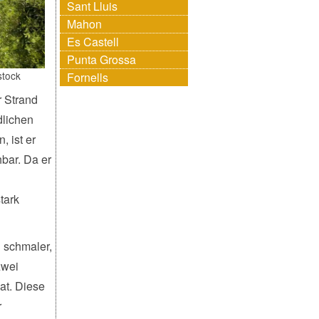
Sant Lluis
Mahon
Es Castell
Punta Grossa
stock
Fornells
r Strand
dlichen
, ist er
bar. Da er
tark
n schmaler,
zwei
at. Diese
r