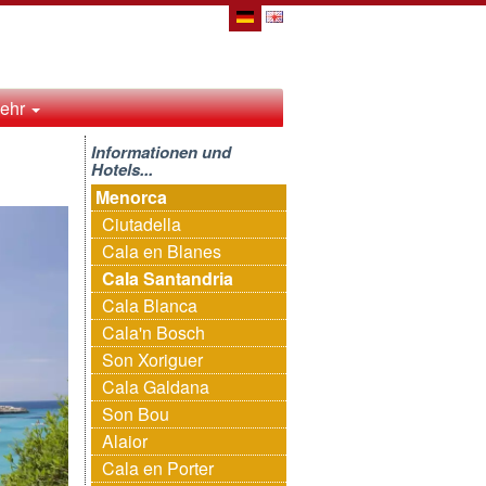
ehr
Informationen und
Hotels...
Menorca
Ciutadella
Cala en Blanes
Cala Santandria
Cala Blanca
Cala'n Bosch
Son Xoriguer
Cala Galdana
Son Bou
Alaior
Cala en Porter