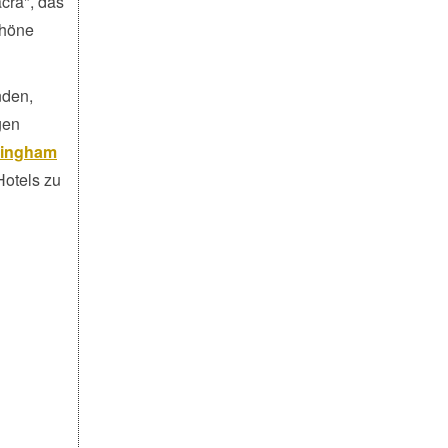
cra", das
chöne
nden,
gen
mingham
Hotels zu