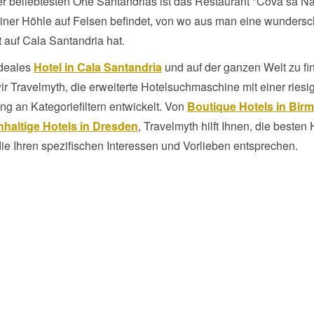
r beliebtesten Orte Santandrias ist das Restaurant "Cova sa Na
 einer Höhle auf Felsen befindet, von wo aus man eine wunders
 auf Cala Santandria hat.
ideales
Hotel in Cala Santandria
und auf der ganzen Welt zu fi
r Travelmyth, die erweiterte Hotelsuchmaschine mit einer riesi
g an Kategoriefiltern entwickelt. Von
Boutique Hotels in Bir
haltige Hotels in Dresden
, Travelmyth hilft Ihnen, die besten 
die Ihren spezifischen Interessen und Vorlieben entsprechen.