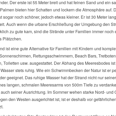
der. Der erste ist 55 Meter breit und hat feinen Sand und ein sa
 Palmen bieten hier Schatten und lockern die Atmosphäre auf. 
st sogar noch schöner, jedoch etwas kleiner. Er ist 30 Meter lan
reit. Auch wenn die urbane Erschließung der Umgebung den St
rklich zu gute kam, sind die Strände unter Familien immer noch 
s Plätzchen.
nd ist eine gute Alternative für Familien mit Kindern und komplet
 Sonnenschirmen, Rettungsschwimmern, Beach Bars, Tretboten
, Toiletten usw. ausgestattet. Der Abhang des Meeresbodes ist
Wasser stets ruhig. Wie ein Schwimmbecken der Natur ist er per
der geeignet. Das ruhige Wasser hat der Strand nicht nur sein
nes langen, schmalen Meeresarms von 500m Tiefe zu verdanke
 auch seiner Ausrichtung. Im Sommer wehen starke Nord- und 
gen den Westen ausgerichtet ist, ist er deshalb vor gefährliche
t.