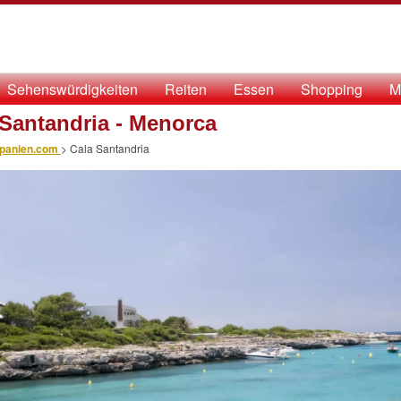
Sehenswürdigkeiten
Reiten
Essen
Shopping
M
 Santandria - Menorca
panien.com
>
Cala Santandria