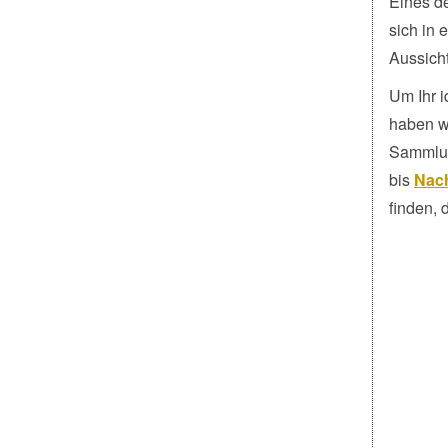
Eines de
sich in
Aussicht
Um Ihr 
haben wi
Sammlun
bis
Nach
finden, 