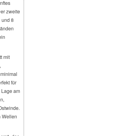
nftes
Der zweite
g und 8
ränden
ein
t mit
,
 minimal
fekt für
er Lage am
n,
Ostwinde.
n Wellen