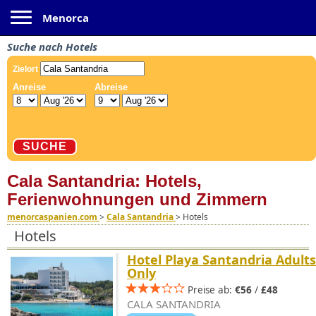
Toggle navigation
Menorca
Suche nach Hotels
Cala Santandria: Hotels,
Ferienwohnungen und Zimmern
menorcaspanien.com
>
Cala Santandria
>
Hotels
Hotels
Hotel Playa Santandria Adults
Only
Preise ab:
€56
/
£48
CALA SANTANDRIA